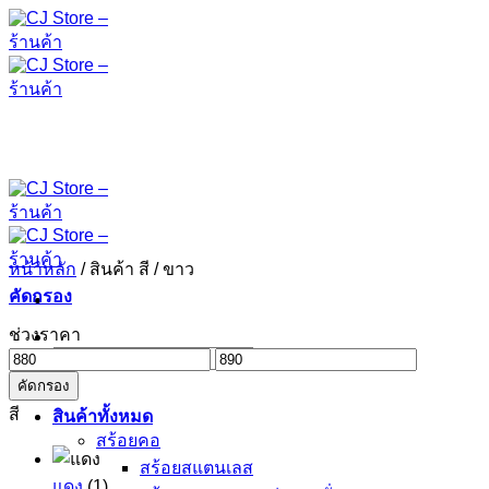
ข้าม
ไป
ยัง
เนื้อหา
หน้าหลัก
/
สินค้า สี
/
ขาว
คัดกรอง
ช่วงราคา
ค้นหา:
ราคา
ราคา
คัดกรอง
ต่ำ
สูงสุด
สี
สุด
สินค้าทั้งหมด
สร้อยคอ
สร้อยสแตนเลส
แดง
(1)