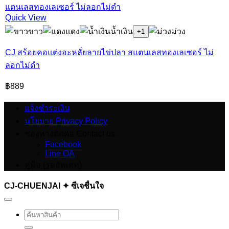
Quick View
ขาว
แดง
น้ำเงิน
ม่วง
+1
CJ สร้อยคอแต่งอะหลั่ยลายไข่ปลา สแตนเลสทองเลเซอร์ ไม่
ลอกไม่ดำ
฿
889
แจ้งชำระเงิน
นโยบาย Privacy Policy
ช่องทางติดต่อ Contact us.
Facebook
Line OA
คู่มือ (รออัพเดท)
CJ-CHUENJAI ✦ ซีเจชื่นใจ
ค้นหา: