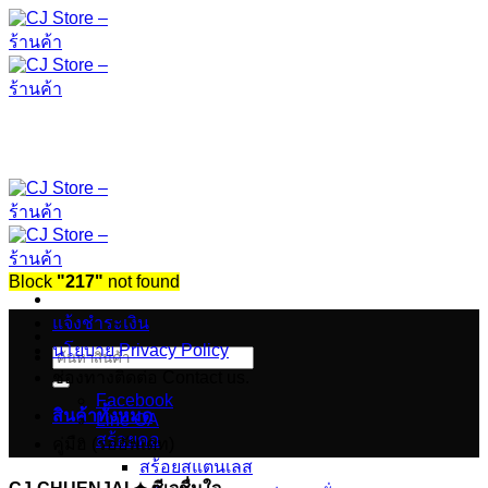
ข้าม
ไป
ยัง
เนื้อหา
Block
"217"
not found
แจ้งชำระเงิน
นโยบาย Privacy Policy
ค้นหา:
ช่องทางติดต่อ Contact us.
Facebook
สินค้าทั้งหมด
Line OA
สร้อยคอ
คู่มือ (รออัพเดท)
สร้อยสแตนเลส