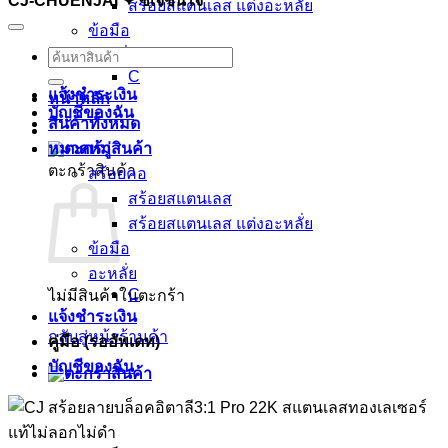
CJ-CHUENJAI ✦ ซีเจชื่นใจ
สร้อยสแตนเลส แต่งอะหลั่ย
ข้อมือ
อะหลั่ย
ค้นหา:
C
แจ้งชำระเงิน
หน้าหลัก
บัญชีของฉัน
สินค้าทั้งหมด
หมวดหมู่
ตะกร้าสินค้า
สร้อยคอ
สร้อยสแตนเลส
สร้อยสแตนเลส แต่งอะหลั่ย
ข้อมือ
อะหลั่ย
C
ไม่มีสินค้าในตะกร้า
แจ้งชำระเงิน
กลับสู่หน้าร้านค้า
คู่มือ (รออัพเดท)
บัญชีของฉัน