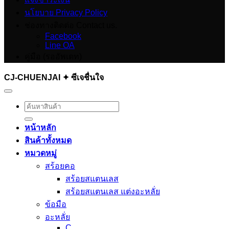
through
นโยบาย Privacy Policy
฿449
ช่องทางติดต่อ Contact us.
Facebook
Line OA
คู่มือ (รออัพเดท)
CJ-CHUENJAI ✦ ซีเจชื่นใจ
ค้นหา:
หน้าหลัก
สินค้าทั้งหมด
หมวดหมู่
สร้อยคอ
สร้อยสแตนเลส
สร้อยสแตนเลส แต่งอะหลั่ย
ข้อมือ
อะหลั่ย
C