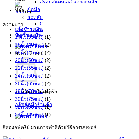
สร้อยสแตนเลส แต่งอะหลั่ย
ข้อมือ
ทอง
(6)
อะหลั่ย
C
ความยาว
แจ้งชำระเงิน
บัญชีของฉัน
14นิ้ว(35ซม.)
(1)
16นิ้ว(40ซม.)
(2)
18นิ้ว(45ซม.)
(2)
ตะกร้าสินค้า
20นิ้ว(50ซม.)
(2)
22นิ้ว(55ซม.)
(2)
24นิ้ว(60ซม.)
(2)
26นิ้ว(65ซม.)
(2)
28นิ้ว(70ซม.)
(1)
ไม่มีสินค้าในตะกร้า
30นิ้ว(75ซม.)
(1)
กลับสู่หน้าร้านค้า
32นิ้ว(80ซม.)
(1)
34นิ้ว(85ซม.)
(1)
สีสองกษัตริย์ ผ่านการทำสีด้วยวิธีการเลเซอร์