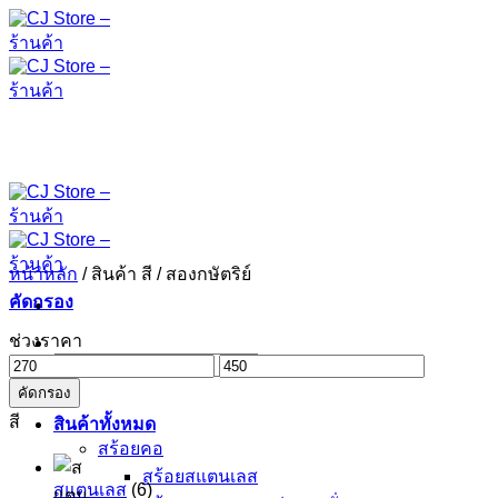
ข้าม
ไป
ยัง
เนื้อหา
หน้าหลัก
/
สินค้า สี
/
สองกษัตริย์
คัดกรอง
ช่วงราคา
ค้นหา:
ราคา
ราคา
คัดกรอง
ต่ำ
สูงสุด
สี
สุด
สินค้าทั้งหมด
สร้อยคอ
สร้อยสแตนเลส
สแตนเลส
(6)